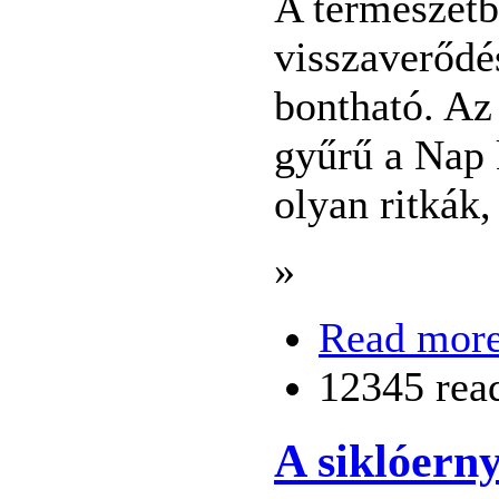
A természetbe
visszaverődé
bontható. Az
gyűrű a Nap 
olyan ritkák
»
Read mor
12345 rea
A siklóern