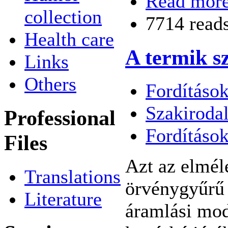
Read mor
collection
7714 read
Health care
A termik s
Links
Others
Fordítások
Szakiroda
Professional
Fordításo
Files
Azt az elmél
Translations
örvénygyűrű 
Literature
áramlási mod