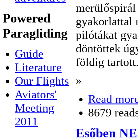
merülőspirál
Powered
gyakorlattal
Paragliding
pilótákat gy
döntöttek úg
Guide
földig tartott
Literature
»
Our Flights
Aviators'
Read mor
Meeting
8679 read
2011
Esőben NE 