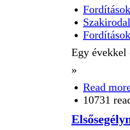
Fordítások
Szakiroda
Fordításo
Egy évekkel e
»
Read mor
10731 rea
Elsősegélyn