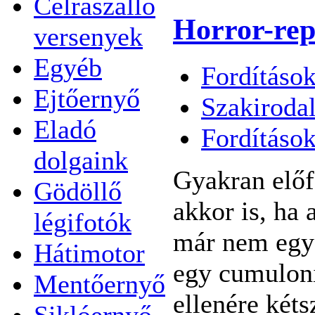
Célraszálló
Horror-rep
versenyek
Egyéb
Fordítások
Ejtőernyő
Szakiroda
Eladó
Fordításo
dolgaink
Gyakran előf
Gödöllő
akkor is, ha 
légifotók
már nem egy 
Hátimotor
egy cumuloni
Mentőernyő
ellenére kéts
Siklóernyő