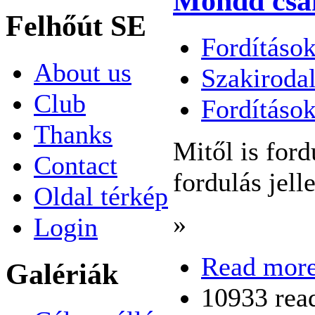
Mondd csak
Felhőút SE
Fordítások
About us
Szakiroda
Club
Fordításo
Thanks
Mitől is for
Contact
fordulás jelle
Oldal térkép
»
Login
Read mor
Galériák
10933 rea