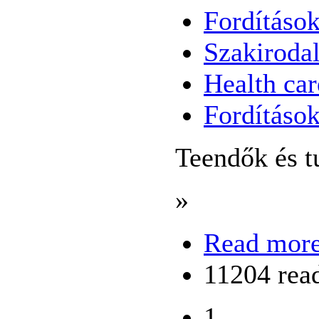
Fordítások
Szakiroda
Health car
Fordításo
Teendők és t
»
Read mor
11204 rea
1