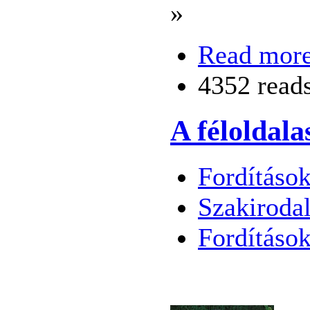
»
Read mor
4352 read
A féloldala
Fordítások
Szakiroda
Fordításo