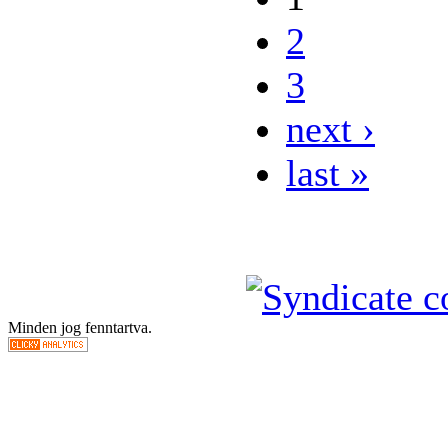
2
3
next ›
last »
Minden jog fenntartva.