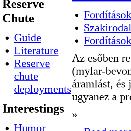
Reserve
Fordítások
Chute
Szakiroda
Guide
Fordításo
Literature
Az esőben re
Reserve
(mylar-bevon
chute
áramlást, és 
deployments
ugyanez a pro
Interestings
»
Humor