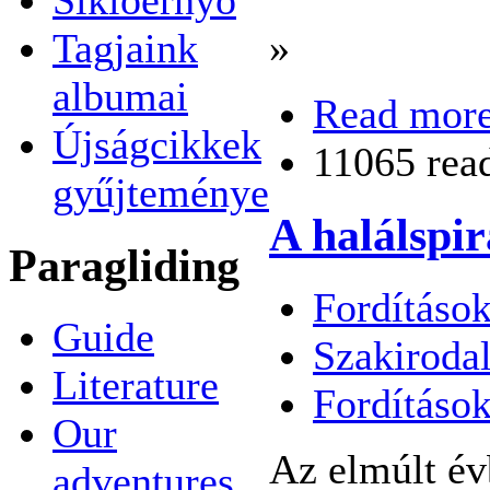
Tagjaink
»
albumai
Read mor
Újságcikkek
11065 rea
gyűjteménye
A halálspir
Paragliding
Fordítások
Guide
Szakiroda
Literature
Fordításo
Our
Az elmúlt év
adventures