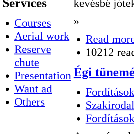
Services
kevésbé jóté
»
Courses
Aerial work
Read mor
Reserve
10212 rea
chute
Égi tünem
Presentation
Want ad
Fordítások
Others
Szakiroda
Fordításo