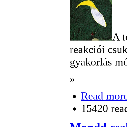
A t
reakciói csuk
gyakorlás mó
»
Read mor
15420 rea