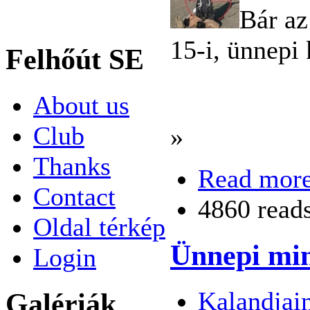
Bár az
15-i, ünnepi 
Felhőút SE
About us
Club
»
Thanks
Read mor
Contact
4860 read
Oldal térkép
Ünnepi min
Login
Kalandjai
Galériák