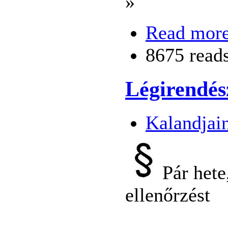
»
Read mor
8675 read
Légirendész
Kalandjai
Pár hete
ellenőrzést