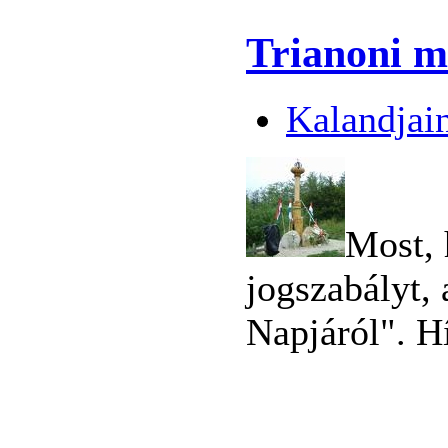
Trianoni m
Kalandjai
Most, 
jogszabályt,
Napjáról". H