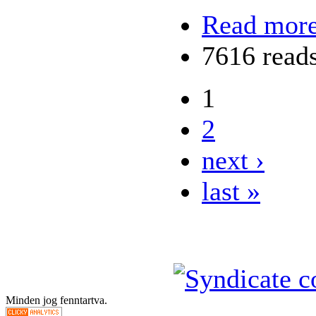
Read mor
7616 read
1
2
next ›
last »
Minden jog fenntartva.