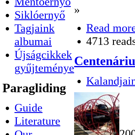
Mentőernyő
»
Siklóernyő
Read mor
Tagjaink
4713 read
albumai
Újságcikkek
Centenáriu
gyűjteménye
Kalandjai
Paragliding
Guide
Literature
200
Our