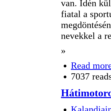
van. Idén kü
fiatal a spor
megdöntéséne
nevekkel a re
»
Read mor
7037 read
Hátimotoro
Kalandjai