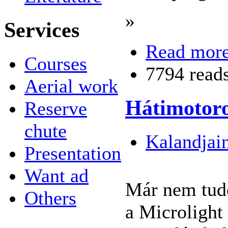
»
Services
Read mor
Courses
7794 read
Aerial work
Hátimotoro
Reserve
chute
Kalandjai
Presentation
Want ad
Már nem tudo
Others
a Microlight