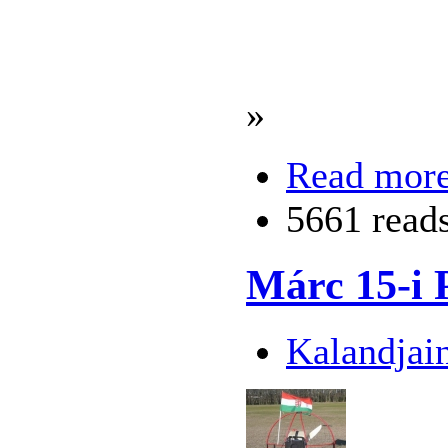
»
Read mor
5661 read
Márc 15-i 
Kalandjai