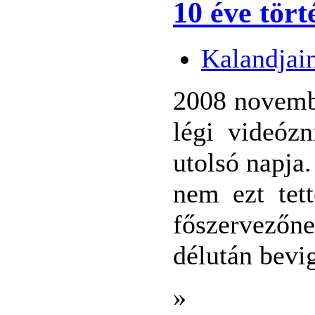
10 éve tört
Kalandjai
2008 novembe
légi videóz
utolsó napja
nem ezt tet
főszervezőne
délután bevi
»