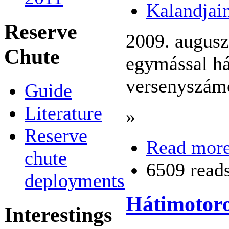
Kalandjai
Reserve
2009. augusz
Chute
egymással hát
versenyszámo
Guide
Literature
»
Reserve
Read mor
chute
6509 read
deployments
Hátimotoro
Interestings