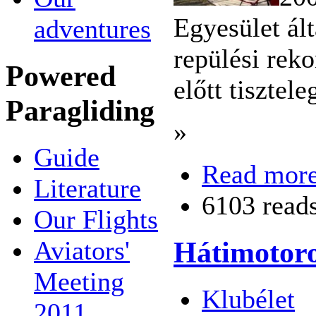
Egyesület ál
adventures
repülési reko
Powered
előtt tisztel
Paragliding
»
Guide
Read mor
Literature
6103 read
Our Flights
Aviators'
Hátimotoro
Meeting
Klubélet
2011