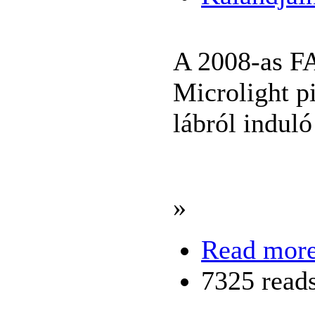
A 2008-as FA
Microlight p
lábról induló
»
Read mor
7325 read