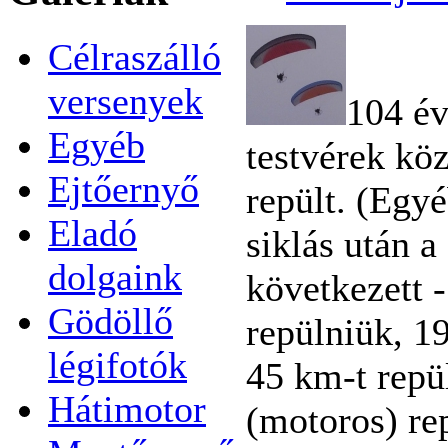
Célraszálló
versenyek
104 év
Egyéb
testvérek kö
Ejtőernyő
repült. (Egy
Eladó
siklás után a
dolgaink
következett -
Gödöllő
repülniük, 1
légifotók
45 km-t repül
Hátimotor
(motoros) re