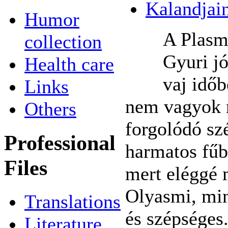
Kalandjai
Humor
A Plasm
collection
Gyuri jó
Health care
vaj időb
Links
nem vagyok n
Others
forgolódó sz
Professional
harmatos fűbe
Files
mert eléggé 
Olyasmi, min
Translations
és szépséges.
Literature