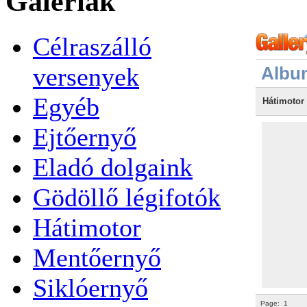
Galériák
Célraszálló
versenyek
Albu
Egyéb
Hátimotor
Ejtőernyő
Eladó dolgaink
Gödöllő légifotók
Hátimotor
Mentőernyő
Siklóernyő
Page:
1