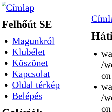
Címl
Felhőút SE
Hát
Magunkról
Klubélet
wa
Köszönet
/w
Kapcsolat
on
Oldal térkép
wa
Belépés
/w
on