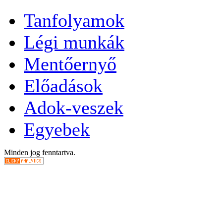
Tanfolyamok
Légi munkák
Mentőernyő
Előadások
Adok-veszek
Egyebek
Minden jog fenntartva.