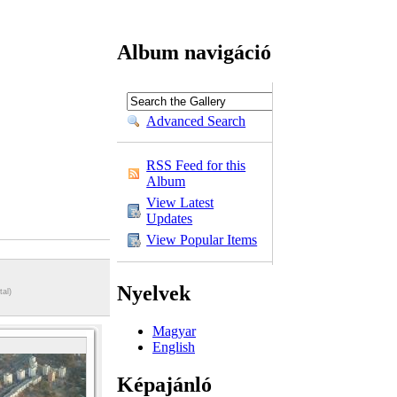
Album navigáció
Advanced Search
RSS Feed for this
Album
View Latest
Updates
View Popular Items
Nyelvek
tal)
Magyar
English
Képajánló