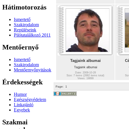
Hátimotorozás
Ismertető
Szakirodalom
Repüléseink
Pilótatalálkozó 2011
Mentőernyő
Ismertető
Tagjaink albumai
Cé
Szakirodalom
Tagjaink albumai
Mentőernyőnyitások
Date: 2009-10-28
Size: 7 items (2682 items total)
Siz
Views: 19899
Érdekességek
Page:
1
Humor
Egészségvédelem
Linkajánló
Egyebek
Szakmai