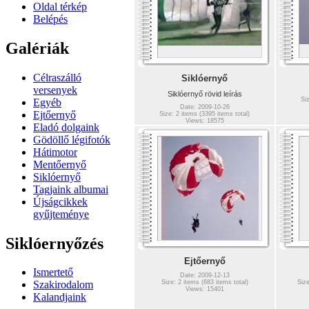
Oldal térkép
Belépés
Galériák
Célraszálló
Siklóernyő
versenyek
Siklóernyő rövid leírás
Si
Egyéb
Date: 2009-10-26
Ejtőernyő
Size: 2 items (3395 items total)
Views: 18575
Eladó dolgaink
Gödöllő légifotók
Hátimotor
Mentőernyő
Siklóernyő
Tagjaink albumai
Újságcikkek
gyűjteménye
Siklóernyőzés
Ejtőernyő
Ismertető
Date: 2009-12-13
Size: 2 items (683 items total)
Size
Szakirodalom
Views: 15401
Kalandjaink