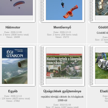
Hátimotor
Mentőernyő
Gödöll
Date: 2009-12-08
Date: 2009-12-13
Gödöllő lé
ze: 2 items (3938 items total)
Size: 2 items (358 items total)
Views: 18408
Views: 15272
Date
Size: 13 item
Vie
Egyéb
Újságcikkek gyűjteménye
Elad
Date: 2009-12-13
Date
repülési témájú cikkek és kívágások
: 124 items (4825 items total)
Siz
1998-tól
Views: 27962
Vie
Date: 2010-01-04
Size: 27 items (1307 items total)