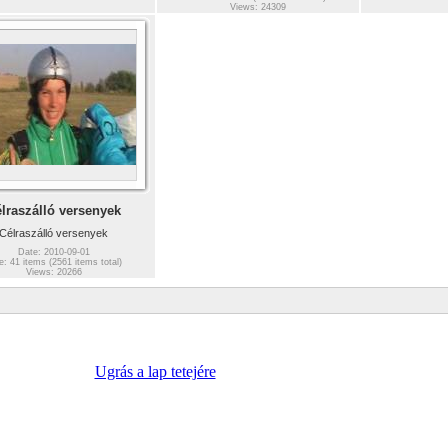
Views: 24309
lraszálló versenyek
Célraszálló versenyek
Date: 2010-09-01
e: 41 items (2561 items total)
Views: 20266
Ugrás a lap tetejére