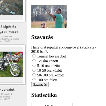
ő légifotók
gifotók 2004-től
Szavazás
: 2010-01-04
s (3280 items total)
ws: 45885
Hány órát repültél siklóernyővel (PG/PPG)
2018-ban?:
1óránál kevesebbet
1-5 óra között
5-10 óra között
10-50 óra között
50-100 óra között
100 óra felett
ó dolgaink
Statisztika
: 2010-03-24
e: 4 items
ws: 22922