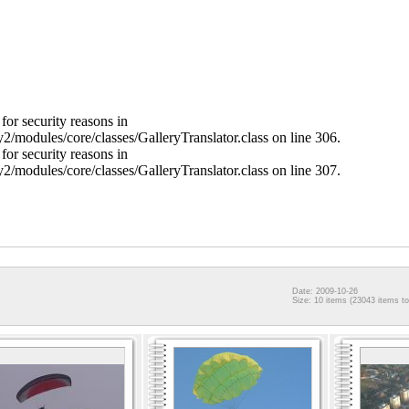
for security reasons in
y2/modules/core/classes/GalleryTranslator.class on line 306.
for security reasons in
y2/modules/core/classes/GalleryTranslator.class on line 307.
Date: 2009-10-26
Size: 10 items (23043 items to