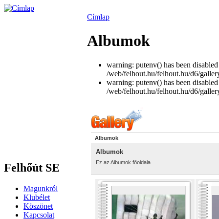
Címlap
Albumok
warning: putenv() has been disabled 
/web/felhout.hu/felhout.hu/d6/galler
warning: putenv() has been disabled 
/web/felhout.hu/felhout.hu/d6/galler
Albumok
Albumok
Ez az Albumok főoldala
Felhőút SE
Magunkról
Klubélet
Köszönet
Kapcsolat