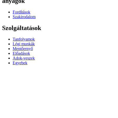
anyagok
Fordítások
Szakirodalom
Szolgáltatások
Tanfolyamok
Légi munkák
Mentőernyő
Előadások
Adok-veszek
Egyebek