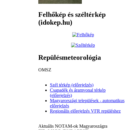
Felhőkép és széltérkép
(idokep.hu)
Repülésmeteorológia
OMSZ
Szél térkép (előrejelzés)
Csapadék és áramvonal térkép
(előrejelzés)
Magyarországi települések - automatikus
előrejelzés
Regionális előrejelzés VFR repüléshez
Aktuális NOTAM-ok Magyaroszágra