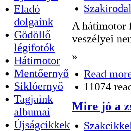
Szakiroda
Eladó
dolgaink
A hátimotor f
Gödöllő
veszélyei ne
légifotók
»
Hátimotor
Mentőernyő
Read mor
Siklóernyő
11074 rea
Tagjaink
Mire jó a 
albumai
Újságcikkek
Szakcikke