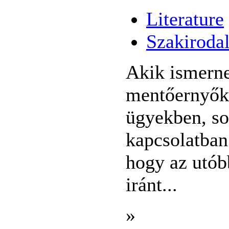
Literature
Szakiroda
Akik ismerne
mentőernyőkk
ügyekben, so
kapcsolatban
hogy az utób
iránt...
»