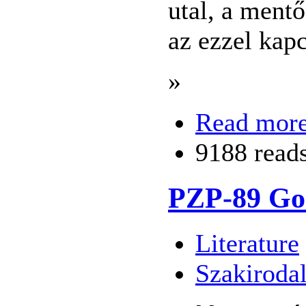
utal, a mentő
az ezzel kapc
»
Read mor
9188 read
PZP-89 Gon
Literature
Szakiroda