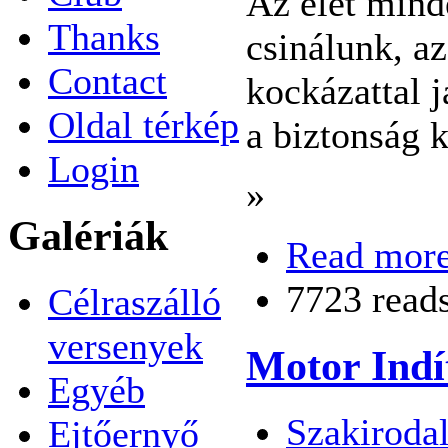
Az élet mind
Thanks
csinálunk, az
Contact
kockázattal j
Oldal térkép
a biztonság 
Login
»
Galériák
Read mor
7723 read
Célraszálló
versenyek
Motor Indí
Egyéb
Szakiroda
Ejtőernyő