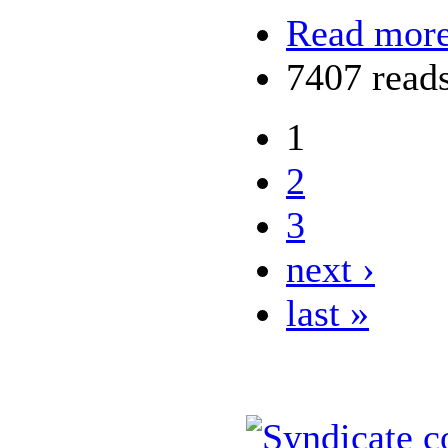
Read mor
7407 read
1
2
3
next ›
last »