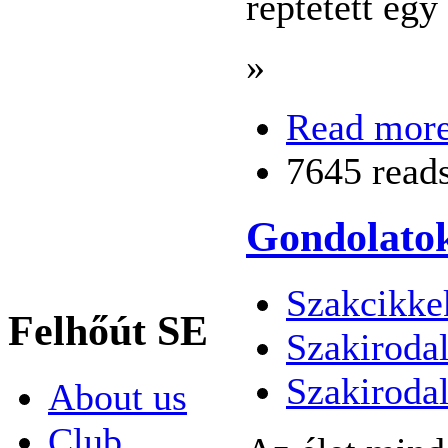
reptetett egy
»
Read mor
7645 read
Gondolatok 
Szakcikke
Felhőút SE
Szakiroda
Szakiroda
About us
Club