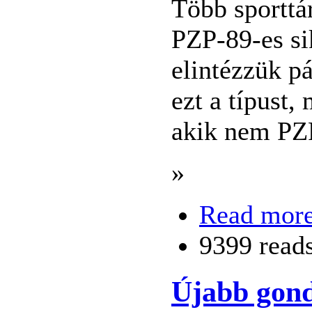
Több sporttá
PZP-89-es si
elintézzük p
ezt a típust
, 
akik nem PZP
»
Read mor
9399 read
Újabb gond