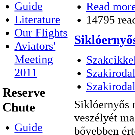
Guide
Read mor
Literature
14795 rea
Our Flights
Siklóernyő
Aviators'
Meeting
Szakcikke
2011
Szakiroda
Szakiroda
Reserve
Siklóernyős 
Chute
veszélyét mag
Guide
bővebben ért