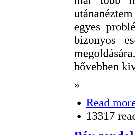
utánanéztem 
egyes probl
bizonyos es
megoldására
bővebben kiv
»
Read mor
13317 rea