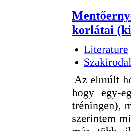
Mentőernyő
korlátai (ki
Literature
Szakiroda
Az elmúlt h
hogy egy-eg
tréningen), 
szerintem mi
már több il