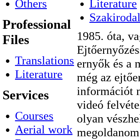
Literature
Others
Szakiroda
Professional
1985. óta, va
Files
Ejtőernyőzés
Translations
ernyők és a 
Literature
még az ejtő
információt 
Services
videó felvéte
Courses
olyan vészhe
Aerial work
megoldanom