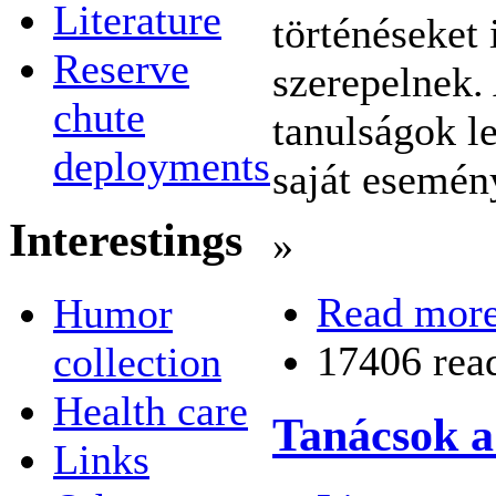
Literature
történéseket
Reserve
szerepelnek.
chute
tanulságok l
deployments
saját esemény
Interestings
»
Read mor
Humor
17406 rea
collection
Health care
Tanácsok a
Links