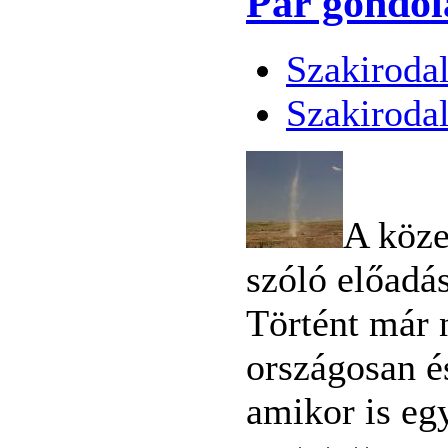
Pár gondol
Szakiroda
Szakiroda
A köze
szóló előadás
Történt már 
országosan é
amikor is egy