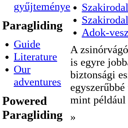
gyűjteménye
Szakiroda
Szakiroda
Paragliding
Adok-ves
Guide
A zsinórvágó
Literature
is egyre jobb
Our
biztonsági e
adventures
egyszerűbbé 
mint például
Powered
Paragliding
»