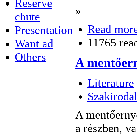
Reserve
»
chute
Read mor
Presentation
11765 rea
Want ad
Others
A mentőern
Literature
Szakiroda
A mentőernyő
a részben, va