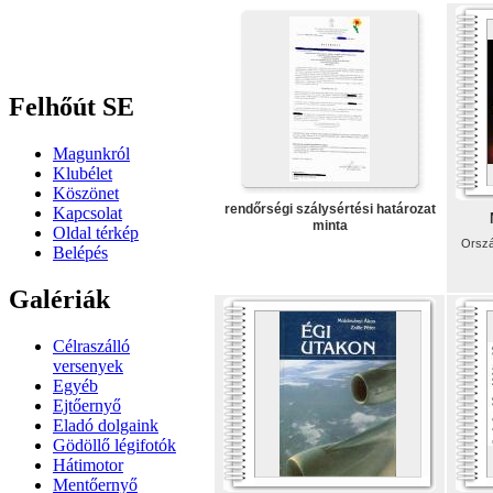
Felhőút SE
Magunkról
Klubélet
Köszönet
rendőrségi szálysértési határozat
Kapcsolat
minta
Oldal térkép
Orszá
Belépés
Galériák
Célraszálló
versenyek
Egyéb
Ejtőernyő
Eladó dolgaink
Gödöllő légifotók
Hátimotor
Mentőernyő