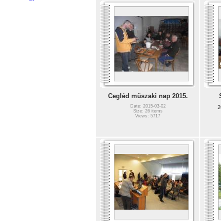
Cegléd műszaki nap 2015.
Date: 2015-03-02
2
Size: 26 items
Views: 5717