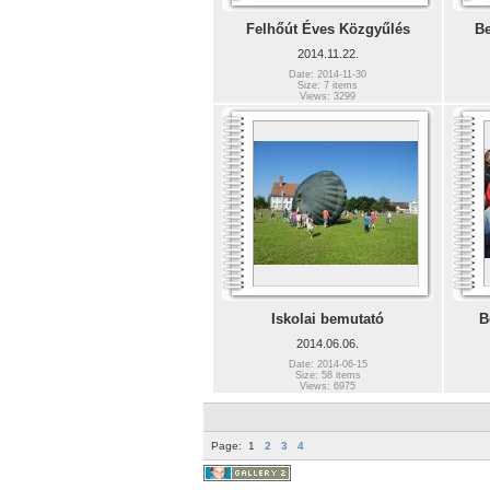
Felhőút Éves Közgyűlés
Be
2014.11.22.
Date: 2014-11-30
Size: 7 items
Views: 3299
Iskolai bemutató
B
2014.06.06.
Date: 2014-06-15
Size: 58 items
Views: 6975
Page:
1
2
3
4