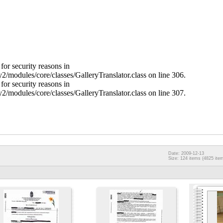
for security reasons in
y2/modules/core/classes/GalleryTranslator.class on line 306.
for security reasons in
y2/modules/core/classes/GalleryTranslator.class on line 307.
Date: 2009-12-13
Size: 124 items (4825 item