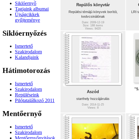
Siklóernyő
Repülős könyvtár
Tagjaink albumai
Repülési témájú könyvek borítói,
LRI 
Újságcikkek
kedvcsinálónak
gyűjteménye
Date: 2009-12-19
Size: 188 items
Views: 9420
Siklóernyőzés
Ismertető
Szakirodalom
Kalandjaink
Hátimotorozás
Ismertető
Szakirodalom
"5
Aszód
Repüléseink
starthely hozzájárulás
Pilótatalálkozó 2011
Date: 2014-11-25
Views: 8
Mentőernyő
Ismertető
Szakirodalom
Mentőernyőnyitások