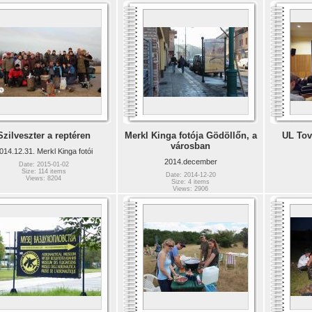
Szilveszter a reptéren
Merkl Kinga fotója Gödöllőn, a
UL Tov
városban
014.12.31. Merkl Kinga fotói
2014.december
Date: 2015-01-02
Size: 114 items
Date: 2014-12-20
Views: 8204
Size: 4 items
Views: 2906