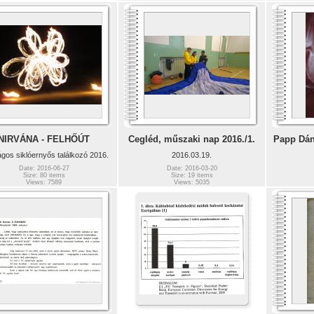
NIRVÁNA - FELHŐÚT
Cegléd, műszaki nap 2016./1.
Papp Dán
gos siklóernyős találkozó 2016.
2016.03.19.
Date: 2016-06-27
Date: 2016-03-20
Size: 80 items
Size: 19 items
Views: 7589
Views: 5035