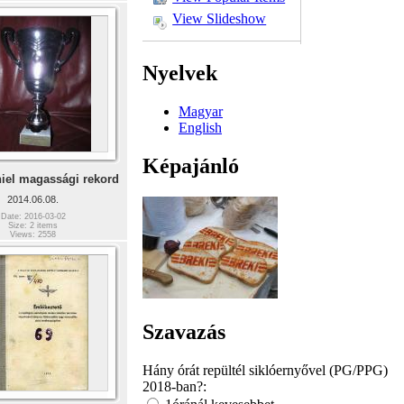
View Slideshow
Nyelvek
Magyar
English
Képajánló
iel magassági rekord
2014.06.08.
Date: 2016-03-02
Size: 2 items
Views: 2558
Szavazás
Hány órát repültél siklóernyővel (PG/PPG)
2018-ban?: