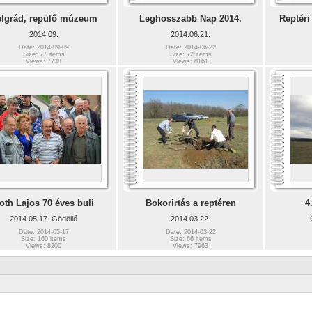
lgrád, repülő múzeum
Leghosszabb Nap 2014.
Reptéri
2014.09.
2014.06.21.
Date: 2014-09-09
Date: 2014-06-22
Size: 77 items
Size: 72 items
Views: 7738
Views: 8161
oth Lajos 70 éves buli
Bokorirtás a reptéren
4
2014.05.17. Gödöllő
2014.03.22.
Date: 2014-05-17
Date: 2014-03-22
Size: 160 items
Size: 66 items
Views: 8200
Views: 7963