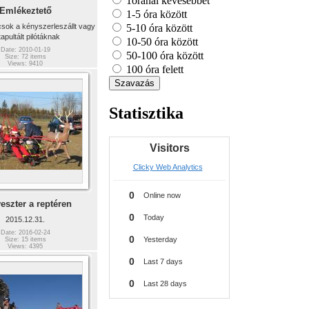
1óránál kevesebbet
Emlékeztető
1-5 óra között
csok a kényszerleszállt vagy
5-10 óra között
apultált pilótáknak
10-50 óra között
Date: 2010-01-19
50-100 óra között
Size: 72 items
Views: 9410
100 óra felett
Statisztika
eszter a reptéren
2015.12.31.
Date: 2016-02-24
Size: 15 items
Views: 4395