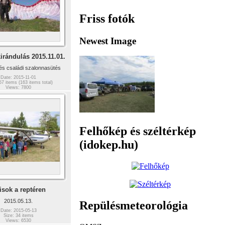
Friss fotók
Newest Image
irándulás 2015.11.01.
s családi szalonnasütés
Date: 2015-11-01
57 items (163 items total)
Views: 7800
Felhőkép és széltérkép
(idokep.hu)
isok a reptéren
2015.05.13.
Repülésmeteorológia
Date: 2015-05-13
Size: 34 items
Views: 6530