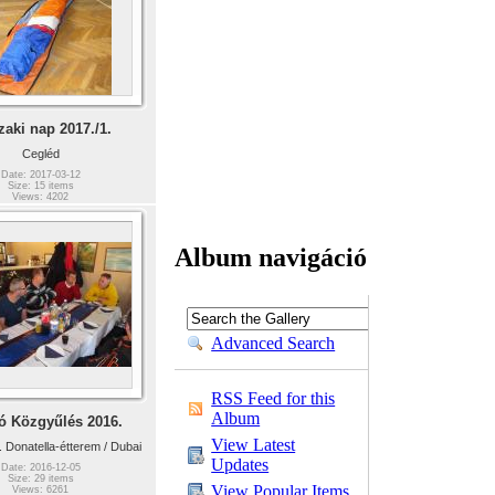
aki nap 2017./1.
Cegléd
Date: 2017-03-12
Size: 15 items
Views: 4202
Album navigáció
Advanced Search
RSS Feed for this
Album
ó Közgyűlés 2016.
View Latest
 Donatella-étterem / Dubai
Updates
Date: 2016-12-05
Size: 29 items
View Popular Items
Views: 6261