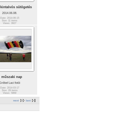
 kintalvós sütögetés
2014.06.08.
Date: 2014-06-15
Size: 11 items
Views: 3927
. műszaki nap
Grébel Laci fotói
Date: 2014-03-17
Size: 29 items
Views: 5869
next
last