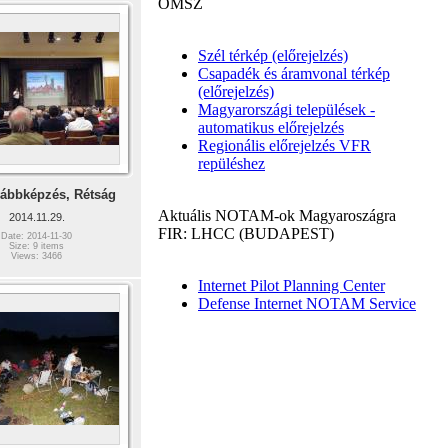
OMSZ
Szél térkép (előrejelzés)
Csapadék és áramvonal térkép
(előrejelzés)
Magyarországi települések -
automatikus előrejelzés
Regionális előrejelzés VFR
repüléshez
ábbképzés, Rétság
Aktuális NOTAM-ok Magyaroszágra
2014.11.29.
FIR: LHCC (BUDAPEST)
Date: 2014-11-30
Size: 9 items
Views: 3466
Internet Pilot Planning Center
Defense Internet NOTAM Service