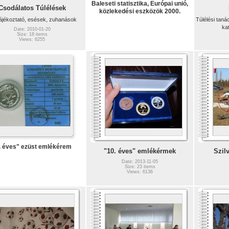
Baleseti statisztika, Európai unió,
Csodálatos Túlélések
közlekedési eszközök 2000.
tájékoztató, esések, zuhanások
Túlélési taná
kat
Date: 2010-01-20
Size: 18 items
Views: 6255
. éves" ezüst emlékérem
"10. éves" emlékérmek
Szilv
Date: 2013-11-05
Size: 23 items
Views: 6136