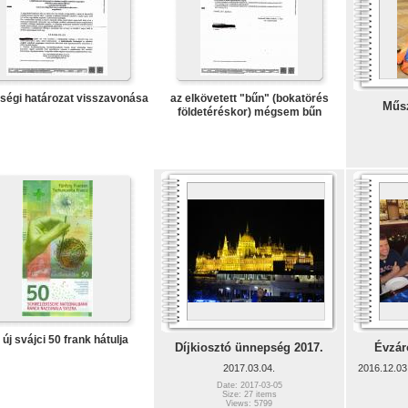
ségi határozat visszavonása
az elkövetett "bűn" (bokatörés
Műsz
földetéréskor) mégsem bűn
 új svájci 50 frank hátulja
Díjkiosztó ünnepség 2017.
Évzár
2017.03.04.
2016.12.03.
Date: 2017-03-05
Size: 27 items
Views: 5799