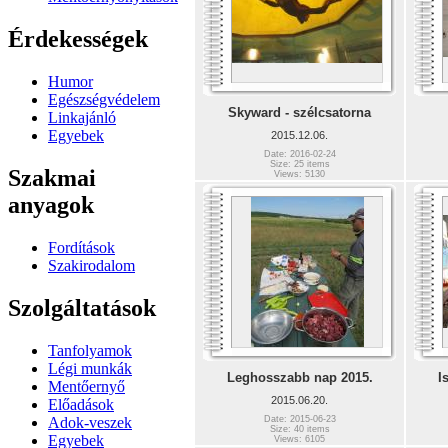
Érdekességek
Humor
Egészségvédelem
Skyward - szélcsatorna
Linkajánló
Egyebek
2015.12.06.
Date: 2016-02-24
Size: 25 items
Szakmai
Views: 5130
anyagok
Fordítások
Szakirodalom
Szolgáltatások
Tanfolyamok
Légi munkák
Leghosszabb nap 2015.
I
Mentőernyő
2015.06.20.
Előadások
Adok-veszek
Date: 2015-06-23
Size: 40 items
Egyebek
Views: 6105