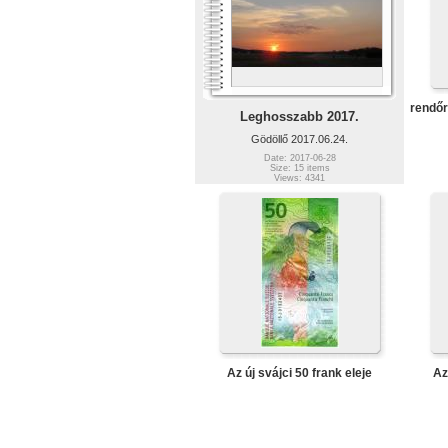
rendőr
Leghosszabb 2017.
Gödöllő 2017.06.24.
Date: 2017-06-28
Size: 15 items
Views: 4341
Az új svájci 50 frank eleje
Az