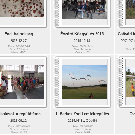
Foci bajnokság
Évzáró Közgyűlés 2015.
Csővári k
2015.12.27.
2015.12.13.
PPG-PG é
Date: 2016-02-24
Date: 2015-12-14
Size: 20 items
Size: 14 items
Size: 1
Views: 4871
Views: 4171
skolások a repülőtéren
I. Berkes Zsolt emlékrepülés
Ov
2015.06.12.
2015.05.31. Gödöllő
Date: 2015-06-23
Date: 2015-06-01
Size: 40 items
Size: 81 items
Views: 6703
Views: 6594