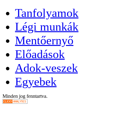
Tanfolyamok
Légi munkák
Mentőernyő
Előadások
Adok-veszek
Egyebek
Minden jog fenntartva.