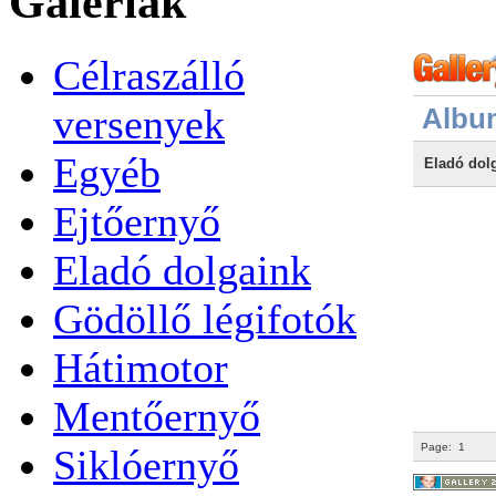
Galériák
Célraszálló
versenyek
Albu
Egyéb
Eladó dol
Ejtőernyő
Eladó dolgaink
Gödöllő légifotók
Hátimotor
Mentőernyő
Page:
1
Siklóernyő