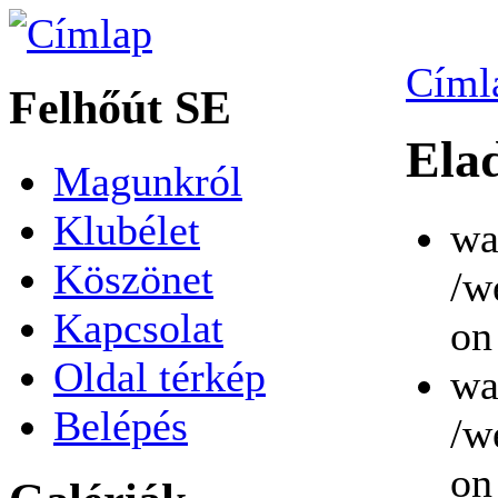
Címl
Felhőút SE
Ela
Magunkról
Klubélet
wa
Köszönet
/w
Kapcsolat
on
Oldal térkép
wa
Belépés
/w
on