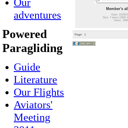
Our
Member's a
adventures
Date: 10/28/2
Size: 7 items (2682 i
Views: 199
Powered
Page:
1
Paragliding
Guide
Literature
Our Flights
Aviators'
Meeting