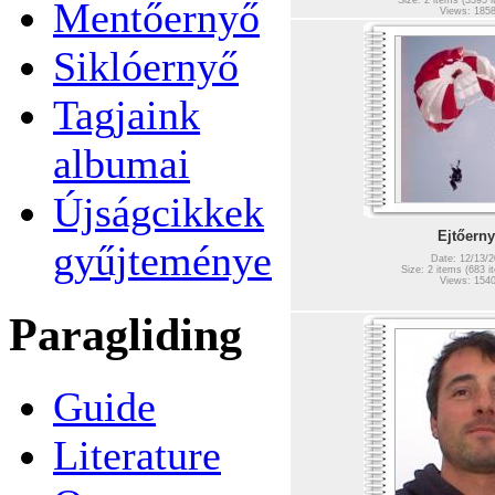
Mentőernyő
Size: 2 items (3395 i
Views: 185
Siklóernyő
Tagjaink
albumai
Újságcikkek
Ejtőern
gyűjteménye
Date: 12/13/2
Size: 2 items (683 it
Views: 154
Paragliding
Guide
Literature