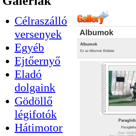
Galériák
Célraszálló
versenyek
Albumok
Egyéb
Albumok
Ez az Albumok főoldala
Ejtőernyő
Eladó
dolgaink
Gödöllő
légifotók
Paraglid
Hátimotor
Paraglidin
Date: 10/26/2