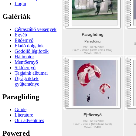
Login
Galériák
Célraszálló versenyek
Egyéb
Paragliding
Ejtőernyő
Paragliding
S
Eladó dolgaink
Date: 10/26/2009
Gödöllő légifotók
Size: 2 items (3395 items total)
Views: 18575
Hátimotor
Mentőernyő
Siklóernyő
Tagjaink albumai
Újságcikkek
gyűjteménye
Paragliding
Guide
Literature
Ejtőernyő
Our adventures
Date: 12/13/2009
Size: 2 items (683 items total)
Si
Views: 15401
Powered