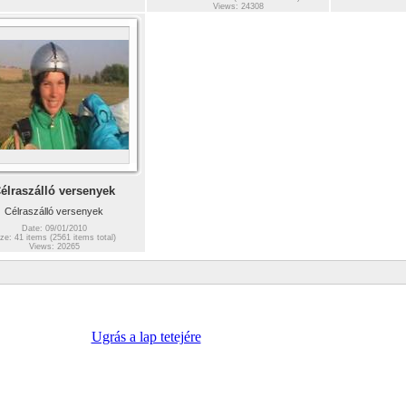
Views: 24308
élraszálló versenyek
Célraszálló versenyek
Date: 09/01/2010
ze: 41 items (2561 items total)
Views: 20265
Ugrás a lap tetejére