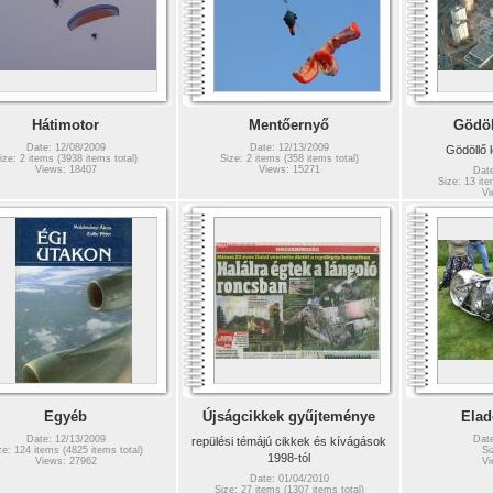
Hátimotor
Mentőernyő
Gödöl
Date: 12/08/2009
Date: 12/13/2009
Gödöllő l
ize: 2 items (3938 items total)
Size: 2 items (358 items total)
Views: 18407
Views: 15271
Date
Size: 13 ite
Vi
Egyéb
Újságcikkek gyűjteménye
Elad
Date: 12/13/2009
Date
repülési témájú cikkek és kívágások
ze: 124 items (4825 items total)
Si
1998-tól
Views: 27962
Vi
Date: 01/04/2010
Size: 27 items (1307 items total)