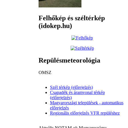
Felhőkép és széltérkép
(idokep.hu)
Repülésmeteorológia
OMSZ
Szél térkép (előrejelzés)
Csapadék és áramvonal térkép
(előrejelzés)
Magyarországi települések - automatikus
előrejelzés
Regionális előrejelzés VFR repüléshez
Aktuális NOTAM-ok Magyaroszágra