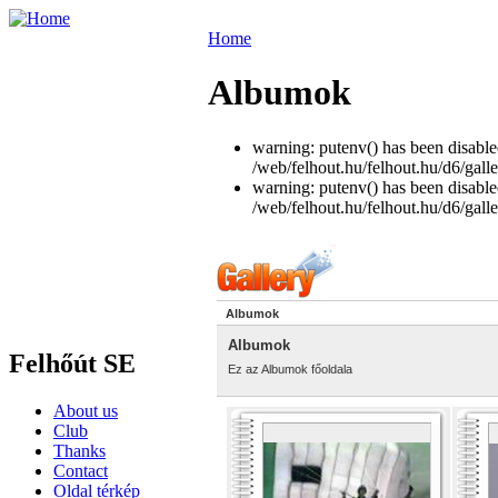
Home
Albumok
warning: putenv() has been disabled
/web/felhout.hu/felhout.hu/d6/galle
warning: putenv() has been disabled
/web/felhout.hu/felhout.hu/d6/galle
Albumok
Albumok
Felhőút SE
Ez az Albumok főoldala
About us
Club
Thanks
Contact
Oldal térkép