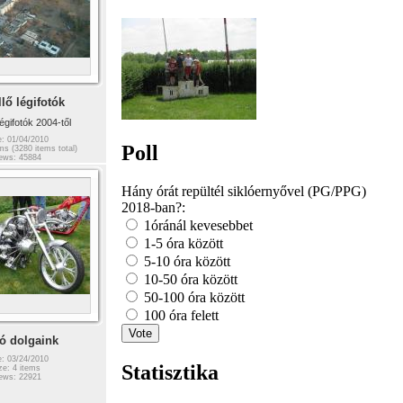
lő légifotók
égifotók 2004-től
: 01/04/2010
Poll
ms (3280 items total)
ews: 45884
Hány órát repültél siklóernyővel (PG/PPG)
2018-ban?:
1óránál kevesebbet
1-5 óra között
5-10 óra között
10-50 óra között
50-100 óra között
100 óra felett
ó dolgaink
: 03/24/2010
Statisztika
ze: 4 items
ews: 22921