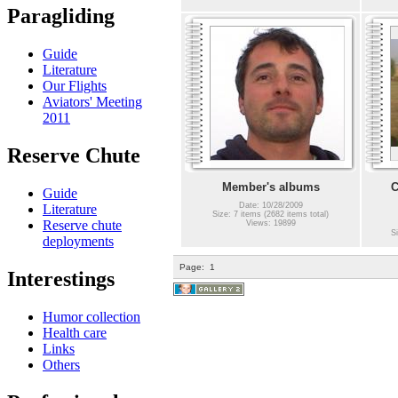
Paragliding
Guide
Literature
Our Flights
Aviators' Meeting
2011
Reserve Chute
Member's albums
C
Guide
Date: 10/28/2009
Literature
Size: 7 items (2682 items total)
Reserve chute
Views: 19899
Si
deployments
Page:
1
Interestings
Humor collection
Health care
Links
Others