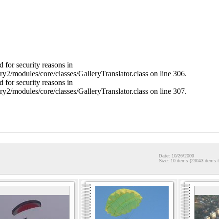
 for security reasons in
ry2/modules/core/classes/GalleryTranslator.class on line 306.
 for security reasons in
ry2/modules/core/classes/GalleryTranslator.class on line 307.
Date: 10/26/2009
Size: 10 items (23043 items t