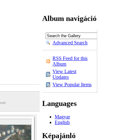
Album navigáció
Advanced Search
RSS Feed for this
Album
View Latest
Updates
View Popular Items
Languages
otal)
Magyar
English
Képajánló