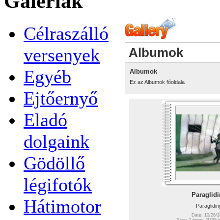
Galériák
Célraszálló
versenyek
Albumok
Egyéb
Albumok
Ez az Albumok főoldala
Ejtőernyő
Eladó
dolgaink
Gödöllő
légifotók
Paraglid
Hátimotor
Paraglidin
Date: 10/26/2