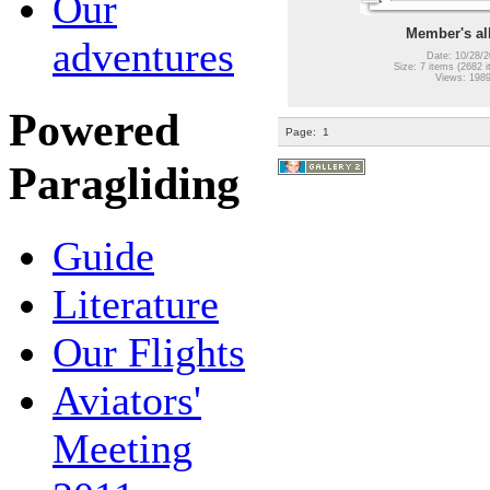
Our
Member's a
adventures
Date: 10/28/2
Size: 7 items (2682 i
Views: 198
Powered
Page:
1
Paragliding
Guide
Literature
Our Flights
Aviators'
Meeting