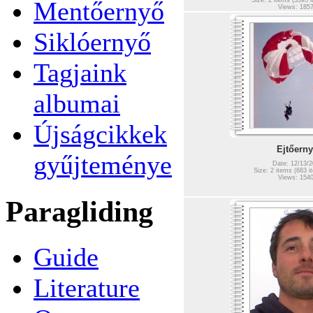
Mentőernyő
Size: 2 items (3395 i
Views: 185
Siklóernyő
Tagjaink
albumai
Újságcikkek
Ejtőern
gyűjteménye
Date: 12/13/2
Size: 2 items (683 it
Views: 154
Paragliding
Guide
Literature