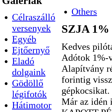
Galériák
Others
Célraszálló
SZJA 1%
versenyek
Egyéb
Kedves pilót
Ejtőernyő
Adótok 1%-va
Eladó
Alapítvány r
dolgaink
forintig vis
Gödöllő
gépkocsikat.
légifotók
Már az idén
Hátimotor