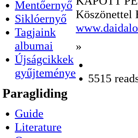
KAPOTT PÉ
Mentőernyő
Köszönettel 
Siklóernyő
www.daidalo
Tagjaink
albumai
»
Újságcikkek
gyűjteménye
5515 read
Paragliding
Guide
Literature