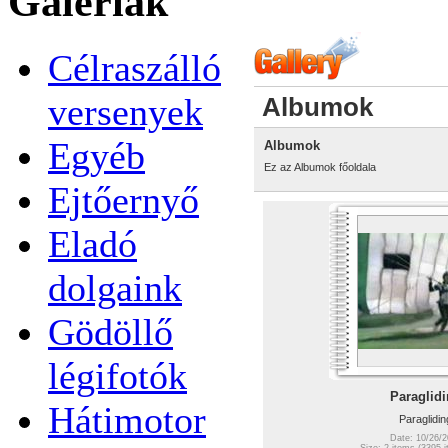
Galériák
Célraszálló
versenyek
Albumok
Egyéb
Albumok
Ez az Albumok főoldala
Ejtőernyő
Eladó
dolgaink
Gödöllő
légifotók
Paraglid
Hátimotor
Paraglidin
Date: 10/26/2