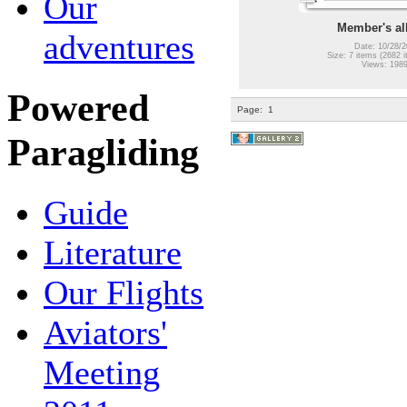
Our
Member's a
adventures
Date: 10/28/2
Size: 7 items (2682 i
Views: 198
Powered
Page:
1
Paragliding
Guide
Literature
Our Flights
Aviators'
Meeting