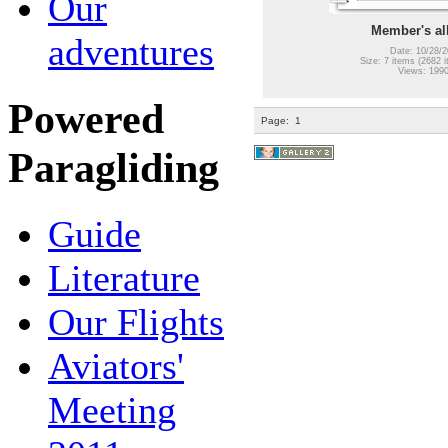
Our
Member's a
adventures
Date: 10/28/2
Size: 7 items (2682 i
Views: 199
Powered
Page:
1
Paragliding
Guide
Literature
Our Flights
Aviators'
Meeting