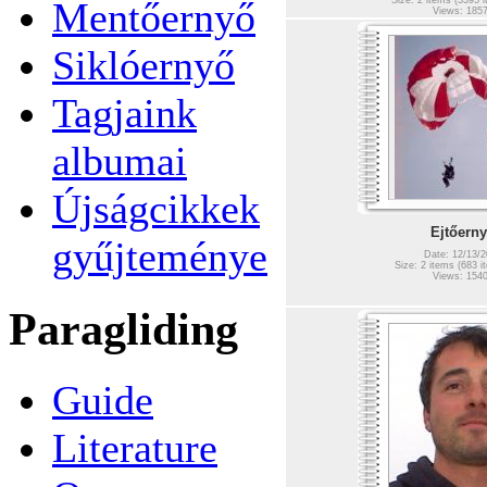
Mentőernyő
Size: 2 items (3395 i
Views: 185
Siklóernyő
Tagjaink
albumai
Újságcikkek
Ejtőern
gyűjteménye
Date: 12/13/2
Size: 2 items (683 it
Views: 154
Paragliding
Guide
Literature