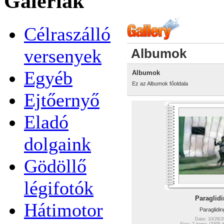
Galériák
Célraszálló
versenyek
Albumok
Egyéb
Albumok
Ez az Albumok főoldala
Ejtőernyő
Eladó
dolgaink
Gödöllő
légifotók
Paraglid
Hátimotor
Paraglidin
Date: 10/26/2