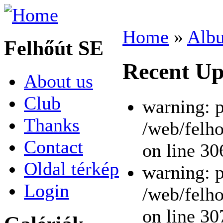
Home
»
Alb
Felhőút SE
Recent Up
About us
Club
warning: p
Thanks
/web/felho
Contact
on line 30
Oldal térkép
warning: p
Login
/web/felho
on line 30