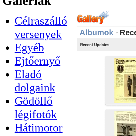
Galériák
Célraszálló
versenyek
Albumok
Rec
Egyéb
Recent Updates
Ejtőernyő
Eladó
dolgaink
Gödöllő
légifotók
Hátimotor