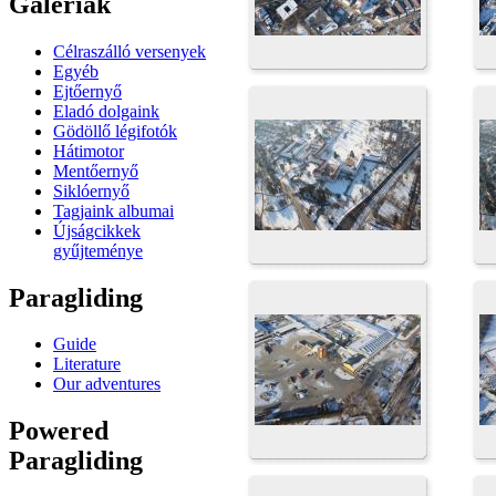
Galériák
Célraszálló versenyek
Egyéb
Ejtőernyő
Eladó dolgaink
Gödöllő légifotók
Hátimotor
Mentőernyő
Siklóernyő
Tagjaink albumai
Újságcikkek
gyűjteménye
Paragliding
Guide
Literature
Our adventures
Powered
Paragliding