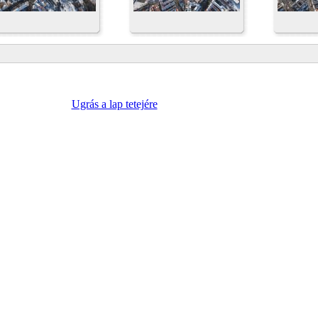
Ugrás a lap tetejére