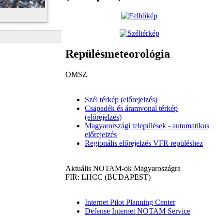
Repülésmeteorológia
OMSZ
Szél térkép (előrejelzés)
Csapadék és áramvonal térkép
(előrejelzés)
Magyarországi települések - automatikus
előrejelzés
Regionális előrejelzés VFR repüléshez
Aktuális NOTAM-ok Magyaroszágra
FIR: LHCC (BUDAPEST)
Internet Pilot Planning Center
Defense Internet NOTAM Service