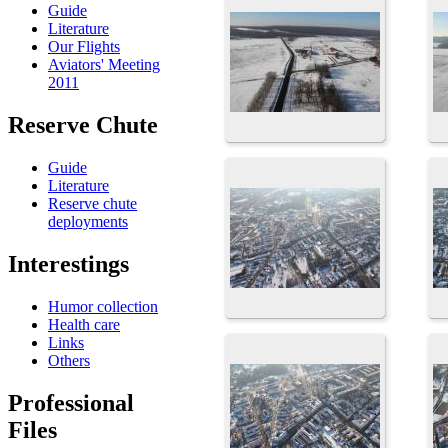
Guide
Literature
Our Flights
Aviators' Meeting
2011
Reserve Chute
Guide
Literature
Reserve chute
deployments
Interestings
Humor collection
Health care
Links
Others
Professional
Files