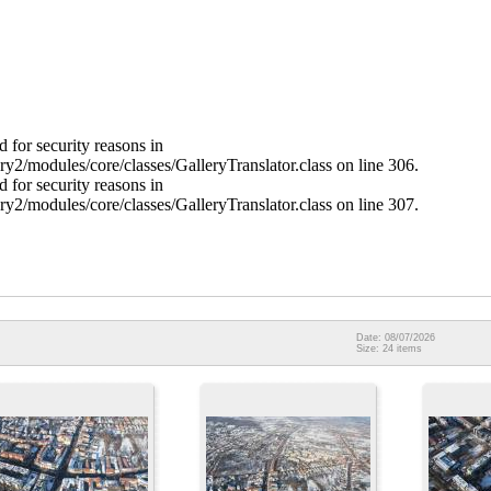
 for security reasons in
ry2/modules/core/classes/GalleryTranslator.class on line 306.
 for security reasons in
ry2/modules/core/classes/GalleryTranslator.class on line 307.
Date: 08/07/2026
Size: 24 items