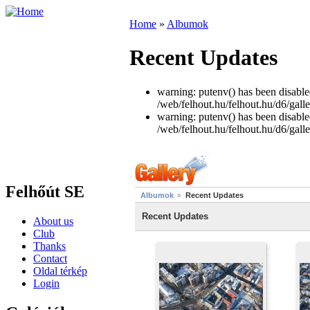
Home
»
Albumok
Recent Updates
warning: putenv() has been disabled
/web/felhout.hu/felhout.hu/d6/galle
warning: putenv() has been disabled
/web/felhout.hu/felhout.hu/d6/galle
Felhőút SE
Albumok
Recent Updates
Recent Updates
About us
Club
Thanks
Contact
Oldal térkép
Login