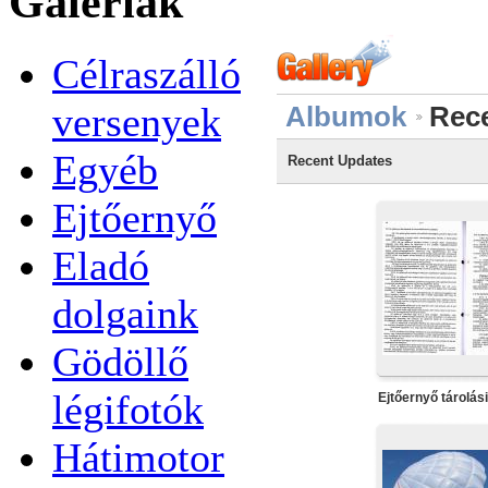
Galériák
Célraszálló
versenyek
Albumok
Rec
Egyéb
Recent Updates
Ejtőernyő
Eladó
dolgaink
Gödöllő
légifotók
Ejtőernyő tárolás
Hátimotor