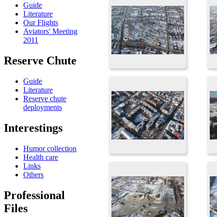
Guide
Literature
Our Flights
Aviators' Meeting
2011
Reserve Chute
Guide
Literature
Reserve chute
deployments
Interestings
Humor collection
Health care
Links
Others
Professional
Files