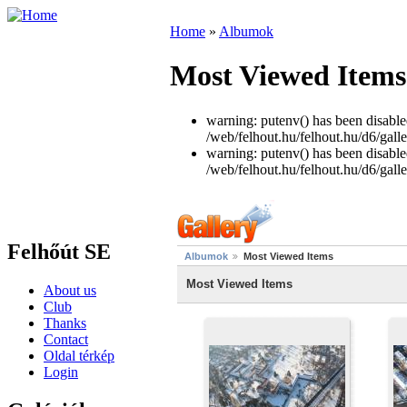
Home
»
Albumok
Most Viewed Items
warning: putenv() has been disabled
/web/felhout.hu/felhout.hu/d6/galle
warning: putenv() has been disabled
/web/felhout.hu/felhout.hu/d6/galle
Felhőút SE
Albumok
Most Viewed Items
Most Viewed Items
About us
Club
Thanks
Contact
Oldal térkép
Login