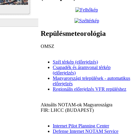
Repülésmeteorológia
OMSZ
Szél térkép (előrejelzés)
Csapadék és áramvonal térkép
(előrejelzés)
Magyarországi települések - automatikus
előrejelzés
Regionális előrejelzés VFR repüléshez
Aktuális NOTAM-ok Magyaroszágra
FIR: LHCC (BUDAPEST)
Internet Pilot Planning Center
Defense Internet NOTAM Service