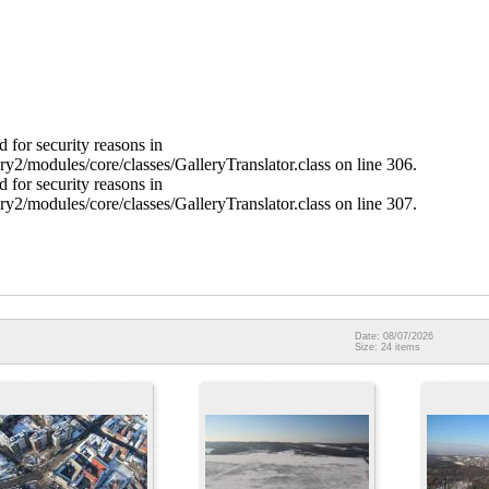
 for security reasons in
ry2/modules/core/classes/GalleryTranslator.class on line 306.
 for security reasons in
ry2/modules/core/classes/GalleryTranslator.class on line 307.
Date: 08/07/2026
Size: 24 items