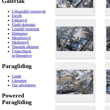
Galériák
Célraszálló versenyek
Egyéb
Ejtőernyő
Eladó dolgaink
Gödöllő légifotók
Hátimotor
Mentőernyő
Siklóernyő
Tagjaink albumai
Újságcikkek
gyűjteménye
Paragliding
Guide
Literature
Our adventures
Powered
Paragliding